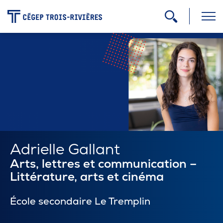
-
Programmes
Admission
Zone étudiante
Adrielle Gallant
Arts, lettres et communication –
Formation continue
Littérature, arts et cinéma
École secondaire Le Tremplin
Carrière