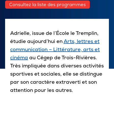
Consultez la liste des programmes
Pour les entreprises
Adrielle, issue de l’École le Tremplin,
Le cégep
étudie aujourd’hui en
Arts, lettres et
Notre collège
communication – Littérature, arts et
cinéma
au Cégep de Trois-Rivières.
Services à la population
Très impliquée dans diverses activités
Stages et emplois pour étudiants
sportives et sociales, elle se distingue
Communications
par son caractère extraverti et son
attention pour les autres.
Liens utiles