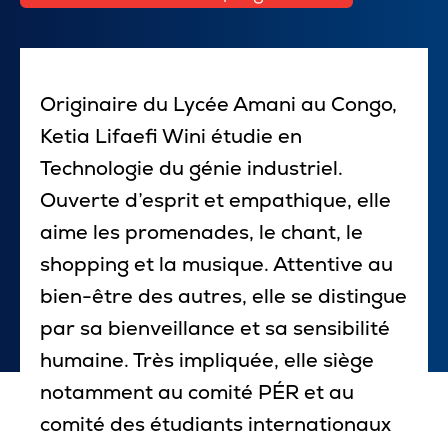
Pour les entreprises
Originaire du Lycée Amani au Congo,
Ketia Lifaefi Wini étudie en
Le cégep
Technologie du génie industriel.
Notre collège
Ouverte d’esprit et empathique, elle
aime les promenades, le chant, le
Services à la population
shopping et la musique. Attentive au
Stages et emplois pour étudiants
bien-être des autres, elle se distingue
Communications
par sa bienveillance et sa sensibilité
humaine. Très impliquée, elle siège
notamment au comité PÉR et au
Liens utiles
comité des étudiants internationaux