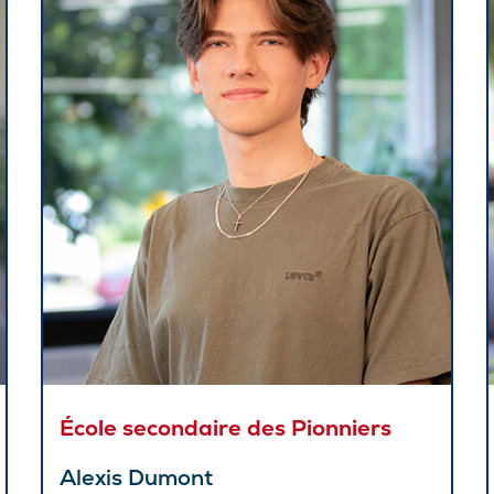
Sta
Aut
Vélo
Cov
Spo
Diab
Vie 
Pisc
Défi
Vie
École secondaire des Pionniers
Rés
Alexis Dumont
Libr