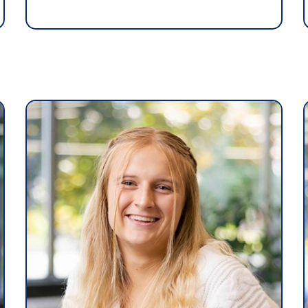
Café
Casi
CPE
Bibl
Empl
Mes