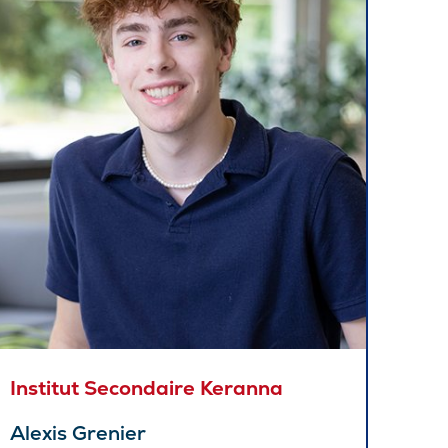
tionnement
obus (Écopasse)
s
oiturage
rt et conditionnement physique
los
sportive
ine
 santé
 pratique sur le campus
Institut Secondaire Keranna
idences
Alexis Grenier
airie Coopsco