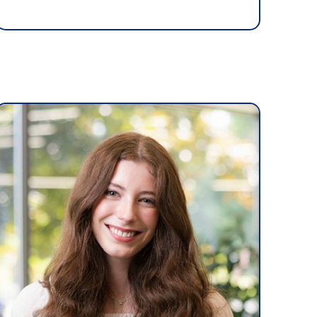
téria
ers
 Saute-Mouton
iothèque : livres, films, magazines
ois étudiants au cégep
ures d’urgence