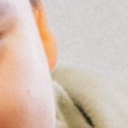
Omnivox
Microsoft 365
Guichet des requêtes
Portail CégepTR
Intranet du personnel
Bottin du personnel
Urgences