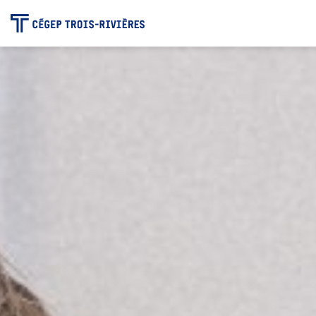
-
Programmes
Admission
Zone étudiante
Formation continue
Carrière