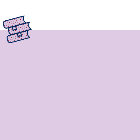
une formation flexible qui t’offre un maximum de
liberté pour façonner ton propre parcours de
formation et choisir des thématiques en fonction
de tes intérêts;
une exploration de différentes disciplines à travers
des cours d’initiation en administration, en