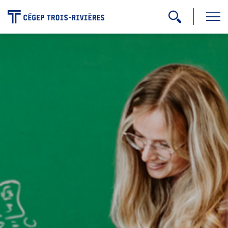
-
Programmes
Admission
Zone étudiante
Formation continue
Carrière