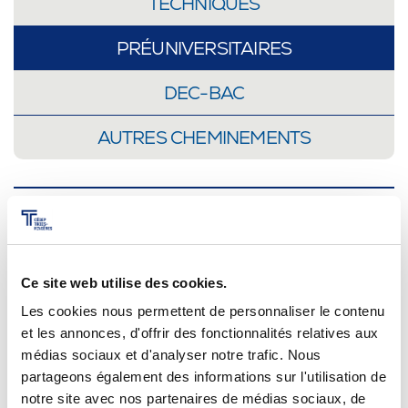
TECHNIQUES
PRÉUNIVERSITAIRES
DEC-BAC
AUTRES CHEMINEMENTS
Un diplôme préuniversitaire s’acquiert habituellement
en 2 ans d’études (ou en 3 ans pour les doubles DEC).
Ce site web utilise des cookies.
Ces formations ont pour but de te préparer à la
poursuite d’études universitaires. Elles constituent un
Les cookies nous permettent de personnaliser le contenu
et les annonces, d'offrir des fonctionnalités relatives aux
excellent choix pour acquérir de solides connaissances
médias sociaux et d'analyser notre trafic. Nous
en lien avec des domaines propres au programme qui
partageons également des informations sur l'utilisation de
t’intéresse.
notre site avec nos partenaires de médias sociaux, de