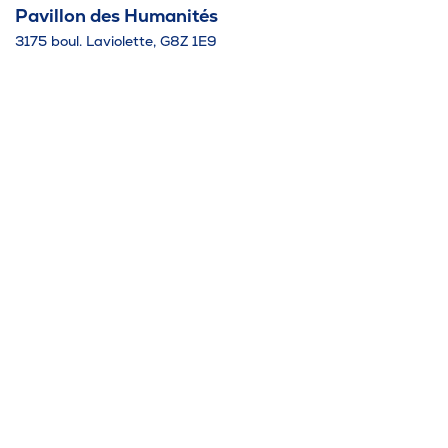
Pavillon des Humanités
3175 boul. Laviolette, G8Z 1E9
Téléphone
819 376-1721
Bottin des employés
Mesures d'urgence
Calendrier scolaire
Travailler au cégep
Médias