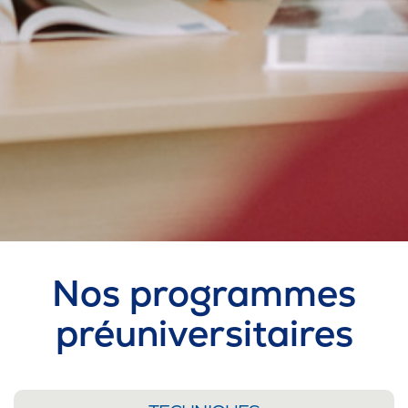
Omnivox
Microsoft 365
Guichet des requêtes
Portail CégepTR
Intranet du personnel
Bottin du personnel
Urgences
Nos programmes
préuniversitaires