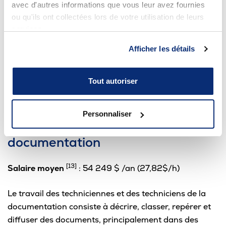
avec d'autres informations que vous leur avez fournies
outils et des logiciels spécialisés.
ou qu'ils ont collectées lors de votre utilisation de leurs
services.
Ce
PROGRAMME
est pour toi si :
Afficher les détails
Tu désires concevoir et fabriquer des pièces;
Tu fais preuve de minutie et aimes le travail de
Tout autoriser
précision;
Tu aimes le dessin technique.
Personnaliser
Techniciennes et techniciens en
documentation
[13]
Salaire moyen
: 54 249 $ /an (27,82$/h)
Le travail des techniciennes et des techniciens de la
documentation consiste à décrire, classer, repérer et
diffuser des documents, principalement dans des