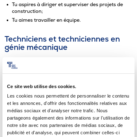
Tu aspires à diriger et superviser des projets de
construction;
Tu aimes travailler en équipe.
Techniciens et techniciennes en
génie mécanique
[12]
Salaire moyen
: 60 079 $/an (30,81 $/h)
Les responsabilités d’un technicien ou d’une
technicienne en génie mécanique sont principalement
Ce site web utilise des cookies.
de concevoir, modéliser, fabriquer et optimiser des
Les cookies nous permettent de personnaliser le contenu
systèmes mécaniques dans différents secteurs :
et les annonces, d'offrir des fonctionnalités relatives aux
transports, énergie, ressources naturelles, production,
médias sociaux et d'analyser notre trafic. Nous
etc. Les tâches comprennent aussi la planification de
partageons également des informations sur l'utilisation de
notre site avec nos partenaires de médias sociaux, de
la production et le contrôle de qualité. C’est un
publicité et d'analyse, qui peuvent combiner celles-ci
domaine hautement technologique qui exploite des