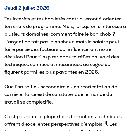
Jeudi 2 juillet 2026
Pour les entreprises
Tes intérêts et tes habiletés contribueront à orienter
ton choix de programme. Mais, lorsqu’on s’intéresse à
plusieurs domaines, comment faire le bon choix ?
L’argent ne fait pas le bonheur, mais le salaire peut
Le cégep
faire partie des facteurs qui influenceront notre
Notre collège
décision ! Pour t’inspirer dans ta réflexion, voici des
techniques connues et méconnues au cégep qui
Services à la population
figurent parmi les plus payantes en 2026.
Stages et emplois pour étudiants
Que l’on soit au secondaire ou en réorientation de
Communications
carrière, force est de constater que le monde du
travail se complexifie.
C’est pourquoi la plupart des formations techniques
Liens utiles
[1]
offrent d’excellentes perspectives d’emplois
. Les