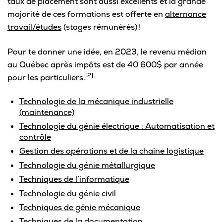
taux de placement sont aussi excellents et la grande
Omnivox
majorité de ces formations est offerte en
alternance
Microsoft 365
travail/études
(stages rémunérés) !
Guichet des requêtes
Pour te donner une idée, en 2023, le revenu médian
au Québec après impôts est de 40 600$ par année
Portail CégepTR
[2]
pour les particuliers.
Intranet du personnel
Technologie de la mécanique industrielle
Bottin du personnel
(maintenance)
Technologie du génie électrique : Automatisation et
contrôle
Urgences
Gestion des opérations et de la chaine logistique
Technologie du génie métallurgique
Techniques de l’informatique
Technologie du génie civil
Techniques de génie mécanique
Techniques de la documentation