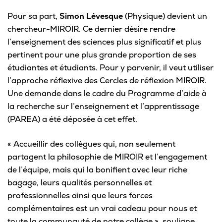
Omnivox
Pour sa part,
Simon Lévesque
(Physique) devient un
Microsoft 365
chercheur-MIROIR. Ce dernier désire rendre
l’enseignement des sciences plus significatif et plus
Guichet des requêtes
pertinent pour une plus grande proportion de ses
Portail CégepTR
étudiantes et étudiants. Pour y parvenir, il veut utiliser
l’approche réflexive des Cercles de réflexion MIROIR.
Intranet du personnel
Une demande dans le cadre du Programme d’aide à
la recherche sur l’enseignement et l’apprentissage
Bottin du personnel
(PAREA) a été déposée à cet effet.
« Accueillir des collègues qui, non seulement
Urgences
partagent la philosophie de MIROIR et l’engagement
de l’équipe, mais qui la bonifient avec leur riche
bagage, leurs qualités personnelles et
professionnelles ainsi que leurs forces
complémentaires est un vrai cadeau pour nous et
toute la communauté de notre collège », souligne