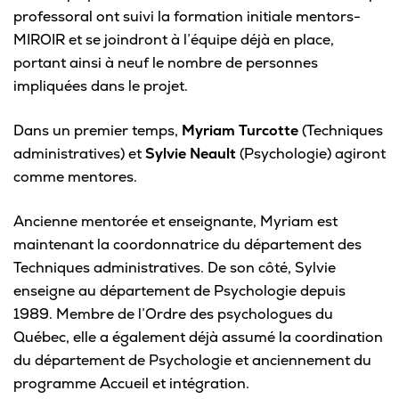
professoral ont suivi la formation initiale mentors-
Pour les entreprises
MIROIR et se joindront à l’équipe déjà en place,
portant ainsi à neuf le nombre de personnes
impliquées dans le projet.
Le cégep
Dans un premier temps,
Myriam Turcotte
(Techniques
administratives) et
Sylvie Neault
(Psychologie) agiront
Notre collège
comme mentores.
Services à la population
Ancienne mentorée et enseignante, Myriam est
Stages et emplois pour étudiants
maintenant la coordonnatrice du département des
Techniques administratives. De son côté, Sylvie
Communications
enseigne au département de Psychologie depuis
1989. Membre de l’Ordre des psychologues du
Québec, elle a également déjà assumé la coordination
du département de Psychologie et anciennement du
Liens utiles
programme Accueil et intégration.